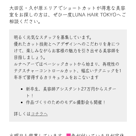
大田区・久が原エリアでショートカットが得意な美容
室をお探しの方は、ぜひ一度LUNA HAIR TOKYOへご
相談ください。
明るく元気なスタッフを募集しています。
優れたカット技術とヘアデザインへのこだわりを身につ
けて、楽しみながらお客様の魅力を引き出せる美容師を
目指しましょう。
ルナヘアーではベーシックカットから始まり、再現性の
テクスチャーコントロールカット、幅広いテクニックを1
年半で習得するカリキュラムをおこないます
新卒生、美容師アシスタント27万円からスター
ト！
作品づくりのためのモデル撮影会も開催！
詳しくは
コチラへ
火曜日も営業しています。
■
色が付いている日が定休