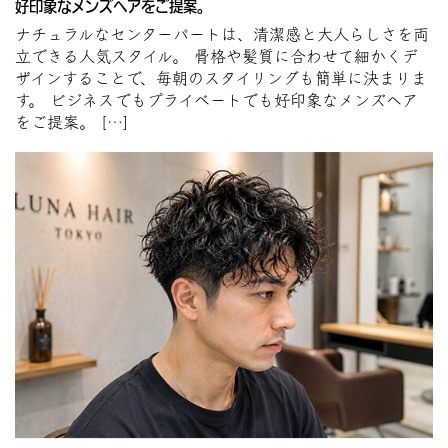
好印象なメンズヘアをご提案。
ナチュラルなセンターパートは、清潔感と大人らしさを両
立できる人気スタイル。 骨格や髪質に合わせて細かくデ
ザインすることで、毎朝のスタイリングも簡単に決まりま
す。 ビジネスでもプライベートでも好印象なメンズヘア
をご提案。 […]