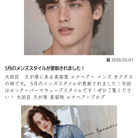
2026-05-01
5月のメンズスタイルが更新されました！
大田区 久が原にある美容室 ルナヘアー メンズ カクタス
の林です。 5月のメンズスタイルが更新されました！今回
はセンターパーマウェーブスタイルです！ぜひご覧くださ
い！ 大田区 久が原 美容院 ルナヘアーブログ