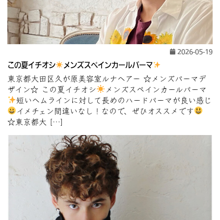
2026-05-19
この夏イチオシ
メンズスペインカールパーマ
東京都大田区久が原美容室ルナヘアー ☆メンズパーマデ
ザイン☆ この夏イチオシ
メンズスペインカールパーマ
短いヘムラインに対して長めのハードパーマが良い感じ
イメチェン間違いなし！なので、ぜひオススメです
☆東京都大 […]