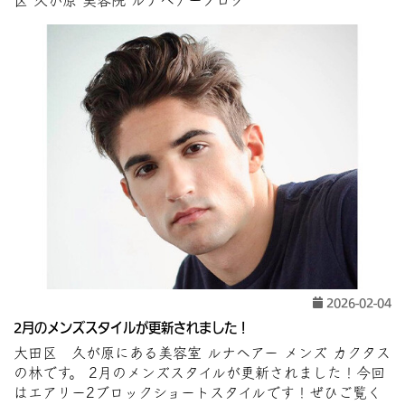
区 久が原 美容院 ルナヘアーブログ
2026-02-04
2月のメンズスタイルが更新されました！
大田区 久が原にある美容室 ルナヘアー メンズ カクタス
の林です。 2月のメンズスタイルが更新されました！今回
はエアリー2ブロックショートスタイルです！ぜひご覧く