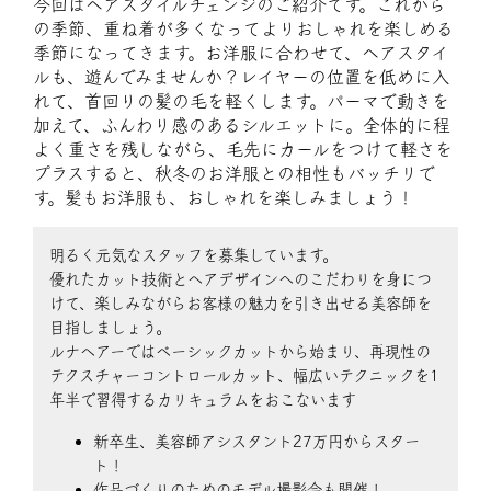
今回はヘアスタイルチェンジのご紹介です。これから
の季節、重ね着が多くなってよりおしゃれを楽しめる
季節になってきます。お洋服に合わせて、ヘアスタイ
ルも、遊んでみませんか？レイヤーの位置を低めに入
れて、首回りの髪の毛を軽くします。パーマで動きを
加えて、ふんわり感のあるシルエットに。全体的に程
よく重さを残しながら、毛先にカールをつけて軽さを
プラスすると、秋冬のお洋服との相性もバッチリで
す。髪もお洋服も、おしゃれを楽しみましょう！
明るく元気なスタッフを募集しています。
優れたカット技術とヘアデザインへのこだわりを身につ
けて、楽しみながらお客様の魅力を引き出せる美容師を
目指しましょう。
ルナヘアーではベーシックカットから始まり、再現性の
テクスチャーコントロールカット、幅広いテクニックを1
年半で習得するカリキュラムをおこないます
新卒生、美容師アシスタント27万円からスター
ト！
作品づくりのためのモデル撮影会も開催！