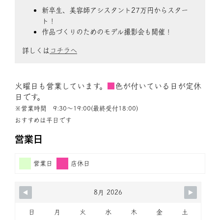
新卒生、美容師アシスタント27万円からスター
ト！
作品づくりのためのモデル撮影会も開催！
詳しくは
コチラへ
火曜日も営業しています。
■
色が付いている日が定休
日です。
※営業時間 9:30〜19:00(最終受付18:00)
おすすめは平日です
営業日
営業日
店休日
8月 2026
日
月
火
水
木
金
土