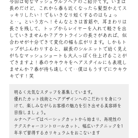
今回は旬なマッシュウルフヘアのご紹介です。いまは
長めだけど、これから春も近くなったら髪型かえてス
ッキリしたい！でもいきなり短くするのはちょっ
と‥。という方へ！そんなときは首筋や、耳まわりは
長さを残して、トップからレイヤーを入れて軽さを出
していきませんか？アウトラインの長さがあれば、似
合わせが十分できて変化の幅も広がります。しかもト
ップがふんわりすると、縦長のシルエットで幼く見え
がちなマッシュショートも大人っぽく仕上げることが
できますよ！春のウキウキをヘアスタイルにも表現し
ませんか？春が待ち遠しくて‥僕はもうすでにウキウ
キです！笑
明るく元気なスタッフを募集しています。
優れたカット技術とヘアデザインへのこだわりを身につ
けて、楽しみながらお客様の魅力を引き出せる美容師を
目指しましょう。
ルナヘアーではベーシックカットから始まり、再現性の
テクスチャーコントロールカット、幅広いテクニックを1
年半で習得するカリキュラムをおこないます