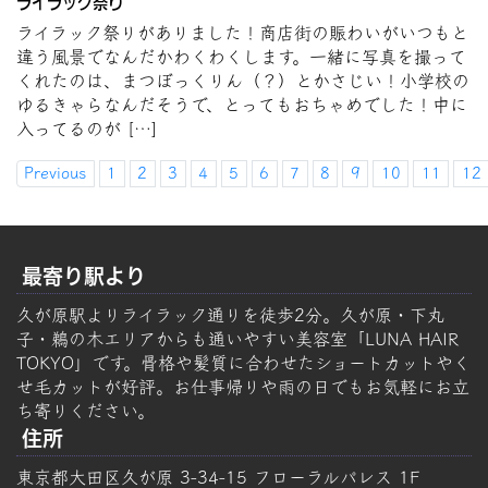
ライラック祭り
ライラック祭りがありました！商店街の賑わいがいつもと
違う風景でなんだかわくわくします。一緒に写真を撮って
くれたのは、まつぼっくりん（？）とかさじい！小学校の
ゆるきゃらなんだそうで、とってもおちゃめでした！中に
入ってるのが […]
Previous
1
2
3
4
5
6
7
8
9
10
11
12
最寄り駅より
久が原駅よりライラック通りを徒歩2分。久が原・下丸
子・鵜の木エリアからも通いやすい美容室「LUNA HAIR
TOKYO」です。骨格や髪質に合わせたショートカットやく
せ毛カットが好評。お仕事帰りや雨の日でもお気軽にお立
ち寄りください。
住所
東京都大田区久が原 3-34-15 フローラルパレス 1F