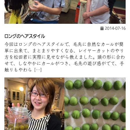
2014-07-16
ロングのヘアスタイル
今回はロングのヘアスタイルで、毛先に自然なカールが簡
単に出来て、まとまりやすくなる、レイヤーカットのやり
方を松田君に実際に見せながら教えました。頭の形に合わ
せて、しなやかにカールがつき、毛先の遊び感がでて、手
触りもやわら […]