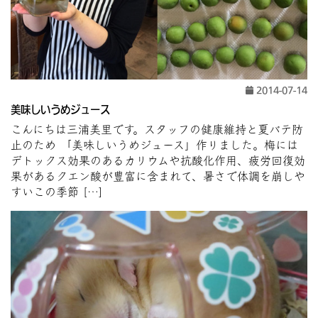
2014-07-14
美味しいうめジュース
こんにちは三浦美里です。スタッフの健康維持と夏バテ防
止のため 「美味しいうめジュース」作りました。梅には
デトックス効果のあるカリウムや抗酸化作用、疲労回復効
果があるクエン酸が豊富に含まれて、暑さで体調を崩しや
すいこの季節 […]