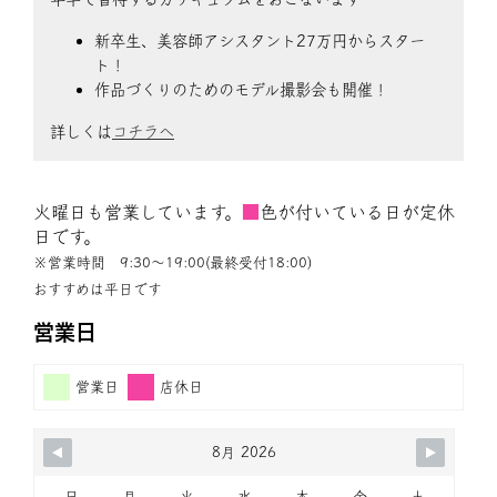
新卒生、美容師アシスタント27万円からスター
ト！
作品づくりのためのモデル撮影会も開催！
詳しくは
コチラへ
火曜日も営業しています。
■
色が付いている日が定休
日です。
※営業時間 9:30〜19:00(最終受付18:00)
おすすめは平日です
営業日
営業日
店休日
8月 2026
日
月
火
水
木
金
土