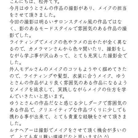
こんにちは、松井です。
今月はゆうとさんの作品の撮影があり、メイクの担当
をさせて頂きました。
今回の撮影は明るいサロンスタイル風の作品ではな
く、影のあるモードスタイルで雰囲気のある作品の撮
影でした。
ライティングでメイクの色やラメの出かたが全く異な
るので、カメラマンさんから色々聞いたり、撮影をし
ながら学ぶ事が沢山あって、とても充実した撮影会で
した。
外人モデルさんのメイクのコツもようやく掴めてきた
ので、ライティングや髪型、衣装に合うメイク、ゆう
とさんの作品がより良く雰囲気のある作品になるよう
なメイクを追求して、実践しながらメイクの仕方を学
んでいきたいと思います。
ゆうとさんの作品だなと感じる少しダークで雰囲気の
ある作品で、クリエイティブな作品づくりに少しでも
携わる事が出来て、とても貴重な経験をさせて頂きま
した。
ルナヘアーは撮影でメイクをさせて頂く機会が多いの
で、とても有り難い環境だなと思います(^ ^)