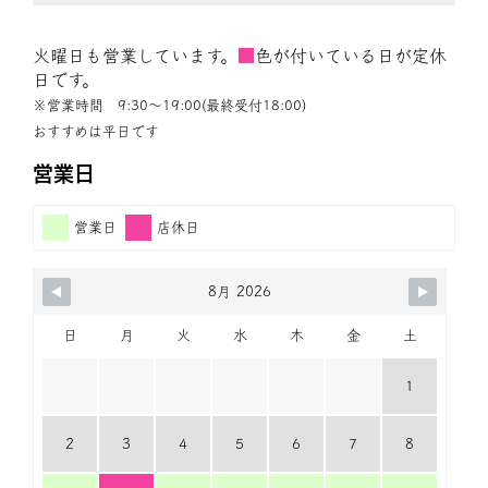
火曜日も営業しています。
■
色が付いている日が定休
日です。
※営業時間 9:30〜19:00(最終受付18:00)
おすすめは平日です
営業日
営業日
店休日
8月 2026
日
月
火
水
木
金
土
1
2
3
4
5
6
7
8