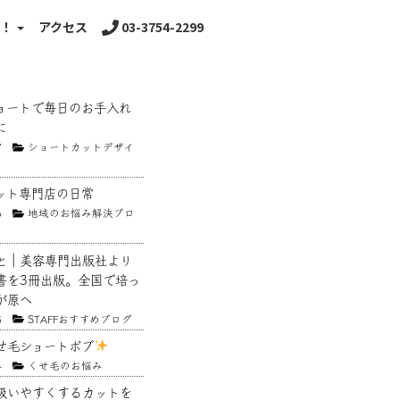
る！
アクセス
03-3754-2299
ョートで毎日のお手入れ
に
7
ショートカットデザイ
ット専門店の日常
6
地域のお悩み解決ブロ
と｜美容専門出版社より
書を3冊出版。全国で培っ
が原へ
5
STAFFおすすめブログ
せ毛ショートボブ
4
くせ毛のお悩み
扱いやすくするカットを