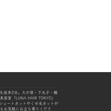
を徒歩2分。久が原・下丸子・鵜
室「LUNA HAIR TOKYO」
ショートカットやくせ毛カットが
もお気軽にお立ち寄りくださ