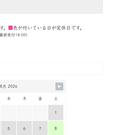
す。
■
色が付いている日が定休日です。
最終受付18:00)
8月 2026
水
木
金
土
1
5
6
7
8