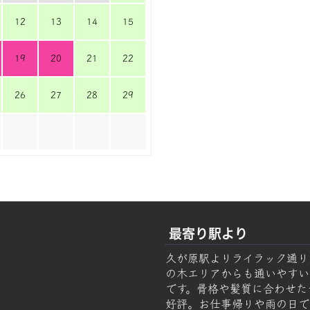
12
13
14
15
19
20
21
22
26
27
28
29
最寄り駅より
久が原駅よりライラック通り
の木エリアからも通いやすい美容
です。骨格や髪質に合わせた
好評。お仕事帰りや雨の日で