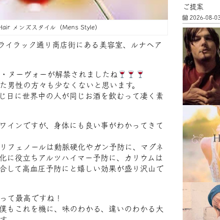
ご提案
2026-08-0
 Hair メンズスタイル（Mens Style）
原ライラック通り商店街にある美容室、ルナヘア
・ヌーヴォーが解禁されましたね
た男性の方々も少なくないと思います。
同じ日に世界中の人が同じお酒を飲むって凄く素
ワインですが、身体にも良い事がわかってきて
リフェノールは動脈硬化やガン予防に、マグネ
化に役立ちアルツハイマー予防に、カリウムは
合して高血圧予防にと嬉しい効果が盛り沢山で
って最高ですね！
僕もこれを機に、味のわかる、違いのわかる大
す。