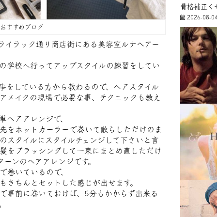
骨格補正く
2026-08-0
FFおすすめブログ
)ライラック通り商店街にある美容室ルナヘアー
の学校へ行ってアップスタイルの練習をしてい
事をしている方から教わるので、ヘアスタイル
アメイクの現場で必要な事、テクニックも教え
単ヘアアレンジで、
先をホットカーラーで巻いて散らしただけのま
のスタイルにスタイルチェンジして下さいと言
髪をブラッシングして一束にまとめ直しただけ
ターンのヘアアレンジです。
で巻いているので、
もきちんとセットした感じが出せます。
で事前に巻いておけば、5分もかからず出来る
。