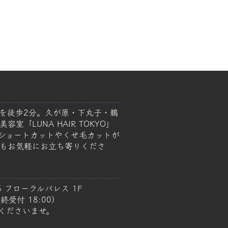
を徒歩2分。久が原・下丸子・鵜
室「LUNA HAIR TOKYO」
ショートカットやくせ毛カットが
もお気軽にお立ち寄りくださ
5 フローラルパレス 1F
終受付 18:00）
くださいませ。