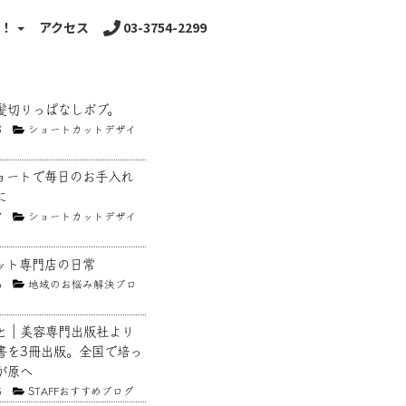
る！
アクセス
03-3754-2299
髪切りっぱなしボブ。
8
ショートカットデザイ
ョートで毎日のお手入れ
に
7
ショートカットデザイ
ット専門店の日常
6
地域のお悩み解決ブロ
と｜美容専門出版社より
書を3冊出版。全国で培っ
が原へ
5
STAFFおすすめブログ