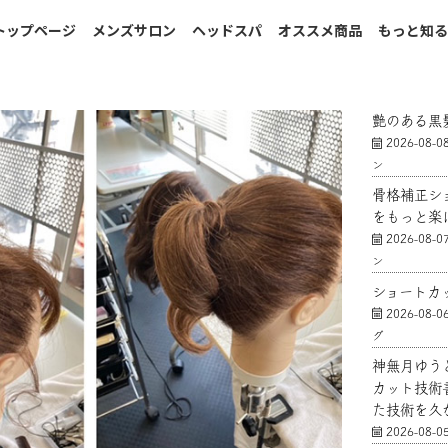
トップページ
メンズサロン
ヘッドスパ
オススメ商品
もっと知
艶のある黒
2026-08-0
ン
骨格補正シ
をもっと楽
2026-08-0
ン
ショートカ
2026-08-0
グ
神無月ゆう
カット技術
た技術を久
2026-08-0