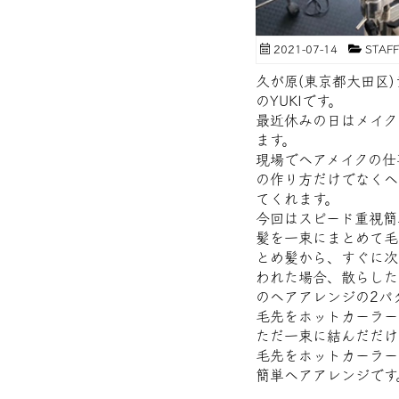
2021-07-14
STA
久が原(東京都大田区
のYUKIです。
最近休みの日はメイク
ます。
現場でヘアメイクの仕
の作り方だけでなくヘ
てくれます。
今回はスピード重視簡
髪を一束にまとめて毛
とめ髪から、すぐに次
われた場合、散らした
のヘアアレンジの2パ
毛先をホットカーラー
ただ一束に結んだだけ
毛先をホットカーラー
簡単ヘアアレンジです