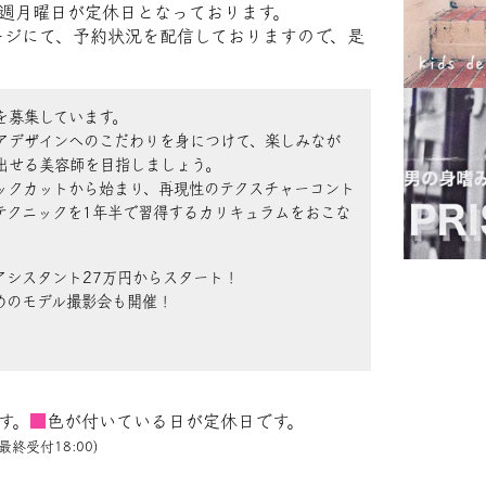
週月曜日が定休日となっております。
ムページにて、予約状況を配信しておりますので、是
を募集しています。
アデザインへのこだわりを身につけて、楽しみなが
出せる美容師を目指しましょう。
ックカットから始まり、再現性のテクスチャーコント
テクニックを1年半で習得するカリキュラムをおこな
アシスタント27万円からスタート！
めのモデル撮影会も開催！
す。
■
色が付いている日が定休日です。
最終受付18:00)