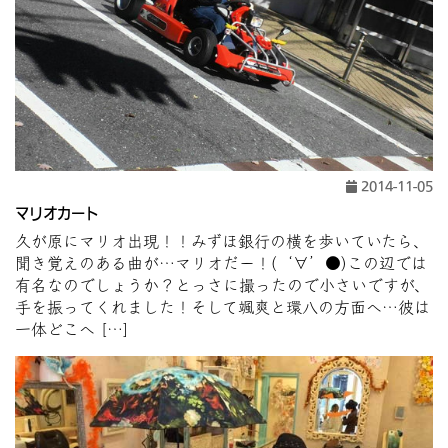
2014-11-05
マリオカート
久が原にマリオ出現！！みずほ銀行の横を歩いていたら、
聞き覚えのある曲が…マリオだー！(‘∀’●)この辺では
有名なのでしょうか？とっさに撮ったので小さいですが、
手を振ってくれました！そして颯爽と環八の方面へ…彼は
一体どこへ […]