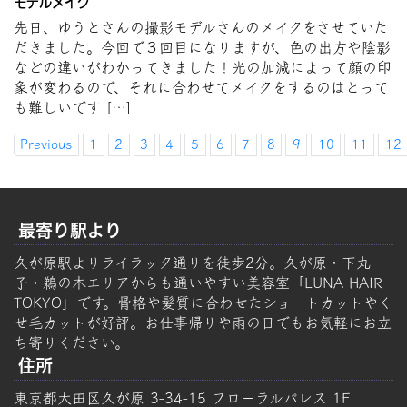
モデルメイク
先日、ゆうとさんの撮影モデルさんのメイクをさせていた
だきました。今回で３回目になりますが、色の出方や陰影
などの違いがわかってきました！光の加減によって顔の印
象が変わるので、それに合わせてメイクをするのはとって
も難しいです […]
Previous
1
2
3
4
5
6
7
8
9
10
11
12
最寄り駅より
久が原駅よりライラック通りを徒歩2分。久が原・下丸
子・鵜の木エリアからも通いやすい美容室「LUNA HAIR
TOKYO」です。骨格や髪質に合わせたショートカットやく
せ毛カットが好評。お仕事帰りや雨の日でもお気軽にお立
ち寄りください。
住所
東京都大田区久が原 3-34-15 フローラルパレス 1F