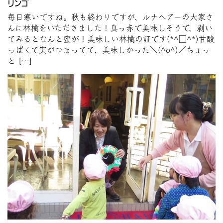
リンゴ
毎日寒いですね。秋も終わりですが、ルナヘアーの大家さ
んに林檎をいただきました！真っ赤で美味しそうで、剥い
てみるとなんと蜜が！美味しい林檎の証です(*^□^*)甘酸
っぱくて実がつまってて、美味しかった＼(^o^)／ちょっ
と […]