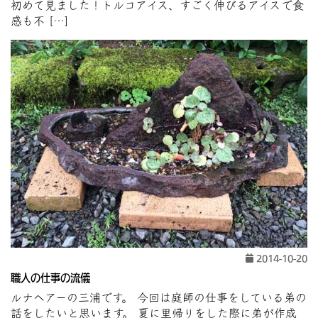
初めて見ました！トルコアイス、すごく伸びるアイスで食
感も不 […]
2014-10-20
職人の仕事の流儀
ルナヘアーの三浦です。 今回は庭師の仕事をしている弟の
話をしたいと思います。 夏に里帰りをした際に弟が作成